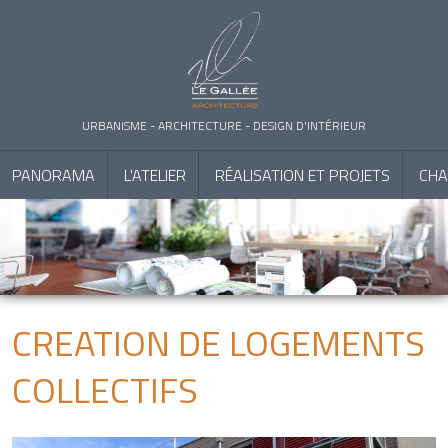
Panneau de gestion des cookies
URBANISME - ARCHITECTURE - DESIGN D'INTÉRIEUR
MENU
PANORAMA
L'ATELIER
RÉALISATION ET PROJETS
CHA
OLIVIER
LE
GALLÉE
ARCHITECTE
DPLG
CREATION DE LOGEMENTS
URBANISME
COLLECTIFS
-
ARCHITECTURE
-